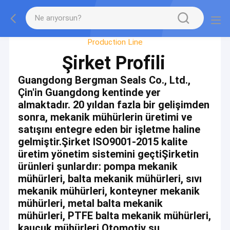
Factory Tour
Production Line
Şirket Profili
Guangdong Bergman Seals Co., Ltd.,
Çin'in Guangdong kentinde yer
almaktadır. 20 yıldan fazla bir gelişimden
sonra, mekanik mühürlerin üretimi ve
satışını entegre eden bir işletme haline
gelmiştir.Şirket ISO9001-2015 kalite
üretim yönetim sistemini geçtiŞirketin
ürünleri şunlardır: pompa mekanik
mühürleri, balta mekanik mühürleri, sıvı
mekanik mühürleri, konteyner mekanik
mühürleri, metal balta mekanik
mühürleri, PTFE balta mekanik mühürleri,
kauçuk mühürleri,Otomotiv su